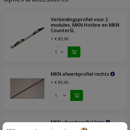
bovenblad / afvoergoot naadloos uitgevoerd voor
eenvoudige reiniging
bakplaat van hoogwaardig staal: 1/2 gladde & 1/2 geribbeld
Verbindingsprofiel voor 2
afvoergoot rondom
modules, MKN Hotline en MKN
CounterSL
thermostatische temperatuur regeling
voorzien van afvoergoot
+ € 85,00
piëzo ontsteking
topunit
wordt geleverd inclusief
vetopvangbak (ca. 4 liter)
MKN afwerkprofiel rechts
+ € 85,00
MKN afwerkprofiel links