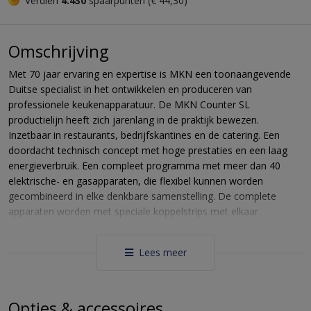
Verdien
4.430
spaarpunten (€ 44,30)
Omschrijving
Met 70 jaar ervaring en expertise is MKN een toonaangevende
Duitse specialist in het ontwikkelen en produceren van
professionele keukenapparatuur. De MKN Counter SL
productielijn heeft zich jarenlang in de praktijk bewezen.
Inzetbaar in restaurants, bedrijfskantines en de catering. Een
doordacht technisch concept met hoge prestaties en een laag
energieverbruik. Een compleet programma met meer dan 40
elektrische- en gasapparaten, die flexibel kunnen worden
gecombineerd in elke denkbare samenstelling. De complete
apparaten worden met speciale koppelstrips met elkaar
verbonden en voldoen aan hoge hygiëne eisen. Elke wand- of
eiland opstelling is mogelijk zodat de ruimte optimaal wordt
Lees meer
benut.
Uitvoering:
Opties & accessoires
behuizing volledig gemaakt van chroomnikkelstaal