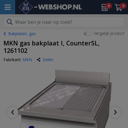
0
0
Vergelijk product
Bakplaten, gas
MKN gas bakplaat I, CounterSL,
1261102
Fabrikant:
MKN
Delen