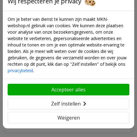
Wij respecteren je privacy
+ € 85,00
Om je beter van dienst te kunnen zijn maakt MKN-
webshop.nl gebruik van cookies. We kunnen deze plaatsen
voor analyse van onze bezoekersgegevens, om onze
website te verbeteren, gepersonaliseerde advertenties en
MKN spatrand 1/1 GN gas
inhoud te tonen en om je een optimale website-ervaring te
10017094
bieden. Als je meer wilt weten over de cookies die wij
+ € 240,00
gebruiken, de gegevens die verzameld worden en over jouw
rechten op dit punt, klik dan op "Zelf instellen" of bekijk ons
privacybeleid
.
Accepteer alles
MKN bakplaatschraper
+ € 345,00
Zelf instellen
Weigeren